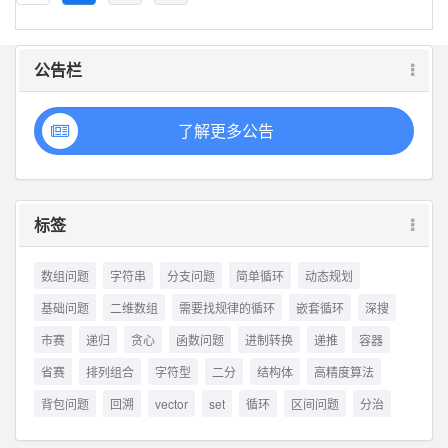
公告栏
了解更多公告
标签
数组问题
字符串
分支问题
简单循环
动态规划
基础问题
二维数组
需要找规律的循环
嵌套循环
深搜
市赛
递归
贪心
函数问题
进制转换
递推
容器
省赛
排列组合
字符型
二分
结构体
高精度算法
背包问题
回溯
vector
set
循环
区间问题
分治