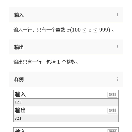
输入
x(100
(
100
≤
≤
999
)
输入一行，只有一个整数
。
x
x
\le x
\le
输出
999)
1
1
输出只有一行，包括
个整数。
样例
输入
复制
123
输出
复制
321
输入