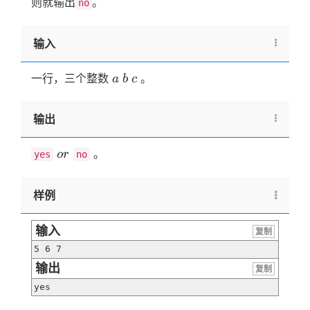
则就输出
。
no
输入
a
b
c
一行，三个整数
。
a
b
c
输出
or
。
or
yes
no
样例
输入
复制
5 6 7
输出
复制
yes