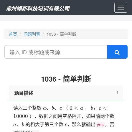
常州领新科技培训有限公司
Toggl
naviga
首页
问题列表
1036 - 简单判断
搜
索
1036 - 简单判断
题目描述
a、
0
b，c
、
、
0
<
，
<
读入三个整数
（
，
a
b
c
a
b
c
b、
\lt
\lt
a、
10000
），数据之间用空格隔开，如果前两个数
c
a
10000
b
c
、
的和大于第三个数
，那么就输出
，否
a
b
c
yes