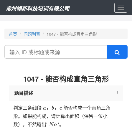
常州领新科技培训有限公司
Toggl
naviga
首页
问题列表
1047 - 能否构成直角三角形
搜
索
1047 - 能否构成直角三角形
题目描述
a，
，
，
判定三条线段
能否构成一个直角三角
a
b
c
b，
形。如果能构成，请计算出面积（保留一位小
c
No
数），不然输出'
'。
N
o