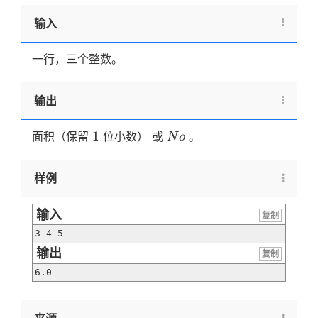
输入
一行，三个整数。
输出
1
No
1
面积（保留
位小数） 或
。
N
o
样例
输入
复制
3 4 5
输出
复制
6.0