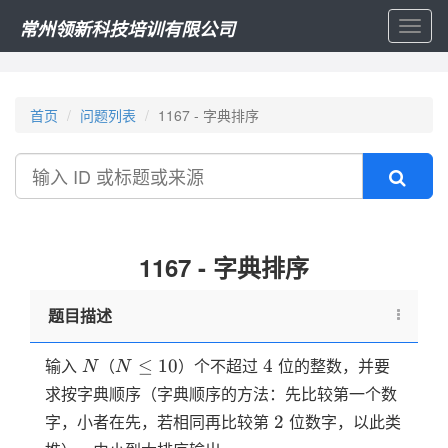
常州领新科技培训有限公司
Toggl
naviga
首页
问题列表
1167 - 字典排序
搜
索
1167 - 字典排序
题目描述
N
N
4
≤
10
4
输入
（
）个不超过
位的整数，并要
N
N
\le
求按字典顺序（字典顺序的方法：先比较第一个数
10
2
2
字，小者在先，若相同再比较第
位数字，以此类