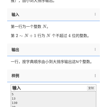
推），由小到大排序输出。
输入
N
第一行为一个整数
。
N
2
N
4
2
∼
+
1
4
第
行为
个不超过
位的整数。
N
N
\sim
N+1
输出
一行，按字典顺序由小到大排序输出这N个整数。
样例
输入
复制
5

13

130
