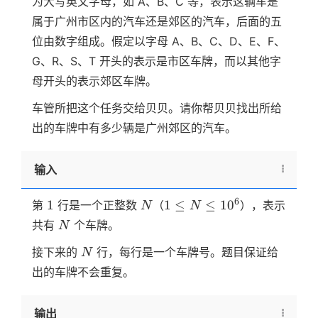
为大写英文字母，如 A、B、C 等，表示这辆车是
属于广州市区内的汽车还是郊区的汽车，后面的五
位由数字组成。假定以字母 A、B、C、D、E、F、
G、R、S、T 开头的表示是市区车牌，而以其他字
母开头的表示郊区车牌。
车管所把这个任务交给贝贝。请你帮贝贝找出所给
出的车牌中有多少辆是广州郊区的汽车。
输入
1
N
1 \le
6
1
1
≤
≤
1
0
第
行是一个正整数
（
），表示
N
N
N
N
共有
个车牌。
N
\le
N
10^6
接下来的
行，每行是一个车牌号。题目保证给
N
出的车牌不会重复。
输出