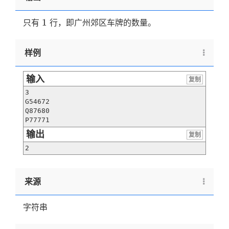
1
1
只有
行，即广州郊区车牌的数量。
样例
输入
复制
3

G54672

Q87680

P77771
输出
复制
2
来源
字符串