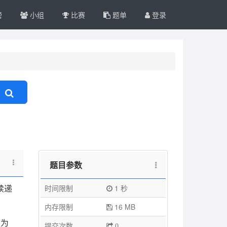
榜
小组
比赛
题单
登录
题目参数
时间限制
1 秒
续递
内存限制
16 MB
同为
提交次数
0