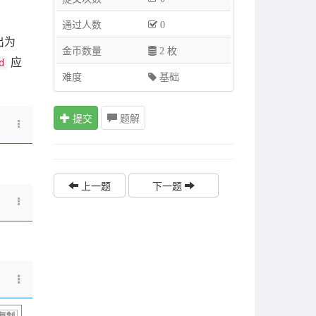
通过人数
0
出为
金币数量
2 枚
应
d
难度
基础
提交
题解
上一题
下一题