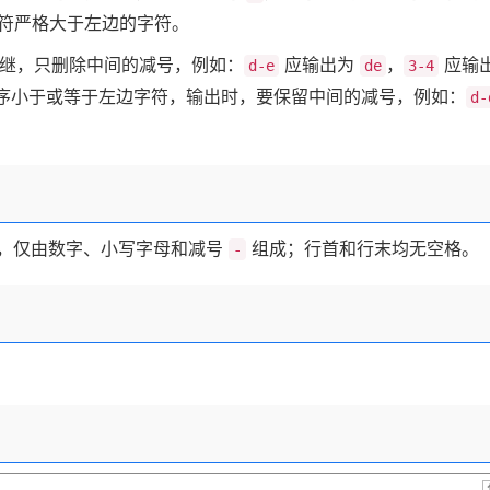
字符严格大于左边的字符。
后继，只删除中间的减号，例如：
应输出为
，
应输
d-e
de
3-4
顺序小于或等于左边字符，输出时，要保留中间的减号，例如：
d-
，仅由数字、小写字母和减号
组成；行首和行末均无空格。
-