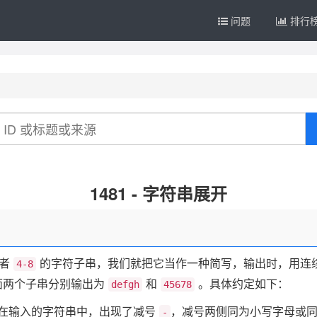
问题
排行
1481 - 字符串展开
者
的字符子串，我们就把它当作一种简写，输出时，用连
4-8
面两个子串分别输出为
和
。具体约定如下：
defgh
45678
：在输入的字符串中，出现了减号
，减号两侧同为小写字母或
-