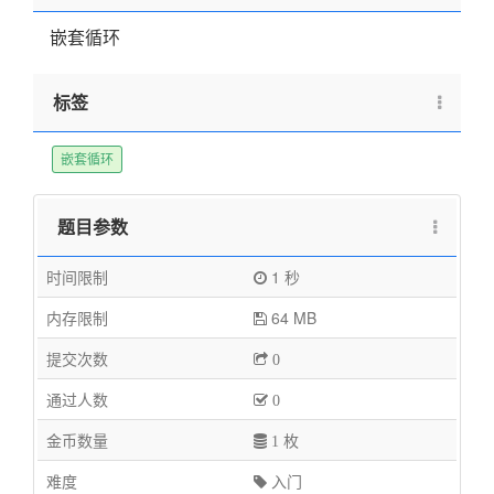
嵌套循环
标签
嵌套循环
题目参数
时间限制
1 秒
内存限制
64 MB
提交次数
0
通过人数
0
金币数量
1 枚
难度
入门