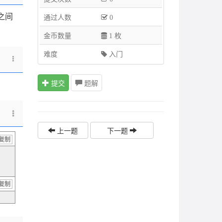
之间
通过人数
0
金币数量
1 枚
难度
入门
提交
题解
上一题
下一题
复制
复制