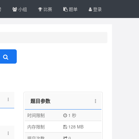
榜
小组
比赛
题单
登录
题目参数
时间限制
1 秒
内存限制
128 MB
提交次数
0