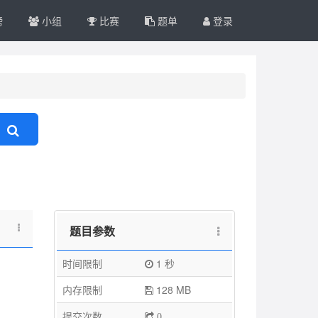
榜
小组
比赛
题单
登录
题目参数
时间限制
1 秒
内存限制
128 MB
提交次数
0