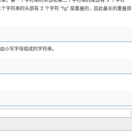
5
e这两个字符串，第一个字符串的头部和第二个字符串的尾部有
个字符
2
2
第二个字符串的头部有
个字符 "fg" 是重叠的，因此最长的重叠
由小写字母组成的字符串。