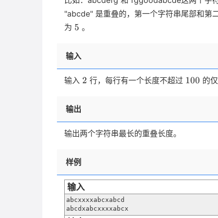
比如：abcdefg 和 fggoodabcd
"abcde" 是重叠的，第一个字符串尾部和
5
5
为
。
输入
2
100
2
100
输入
行，每行有一个长度不超过
的仅
输出
输出两个字符串最长的重叠长度。
样例
输入
abcxxxxabcxabcd

abcdxabcxxxxabcx