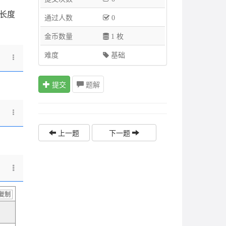
部长度
通过人数
0
金币数量
1 枚
难度
基础
提交
题解
上一题
下一题
复制