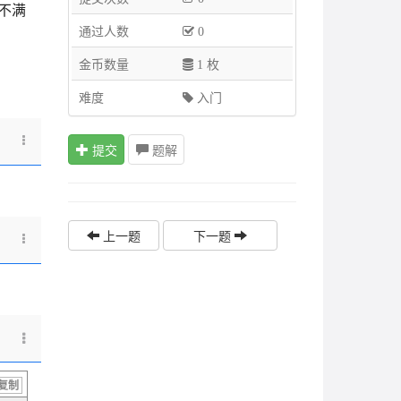
不满
通过人数
0
金币数量
1 枚
难度
入门
提交
题解
上一题
下一题
复制