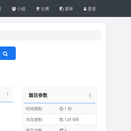
榜
小组
比赛
题单
登录
题目参数
时间限制
1 秒
：
内存限制
128 MB
提交次数
0