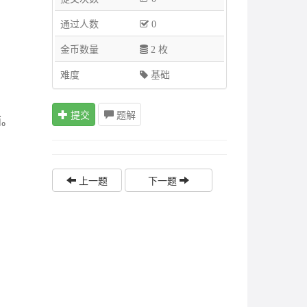
通过人数
0
金币数量
2 枚
难度
基础
提交
题解
面。
上一题
下一题