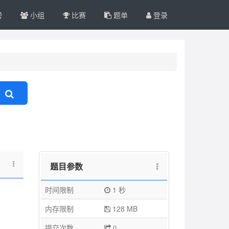
榜
小组
比赛
题单
登录
题目参数
时间限制
1 秒
内存限制
128 MB
提交次数
0