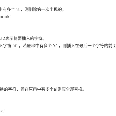
中有多个 's'，则删除第一次出现的。
ok.'
面，a2表示将要插入的字符。
插入字符 'd' ，若原串中有多个 's' ，则插入在最后一个字符的前
为替换的字符，若在原串中有多个a1则应全部替换。
.'