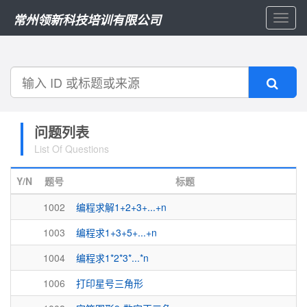
常州领新科技培训有限公司
Toggl
naviga
搜
索
问题列表
List Of Questions
Y/N
题号
标题
1002
编程求解1+2+3+...+n
1003
编程求1+3+5+...+n
1004
编程求1*2*3*...*n
1006
打印星号三角形