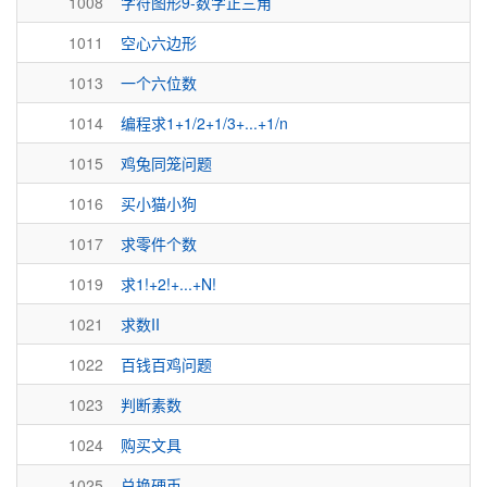
1008
字符图形9-数字正三角
1011
空心六边形
1013
一个六位数
1014
编程求1+1/2+1/3+...+1/n
1015
鸡兔同笼问题
1016
买小猫小狗
1017
求零件个数
1019
求1!+2!+...+N!
1021
求数II
1022
百钱百鸡问题
1023
判断素数
1024
购买文具
1025
兑换硬币