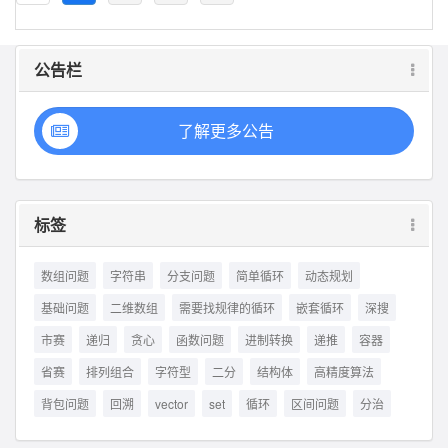
公告栏
了解更多公告
标签
数组问题
字符串
分支问题
简单循环
动态规划
基础问题
二维数组
需要找规律的循环
嵌套循环
深搜
市赛
递归
贪心
函数问题
进制转换
递推
容器
省赛
排列组合
字符型
二分
结构体
高精度算法
背包问题
回溯
vector
set
循环
区间问题
分治