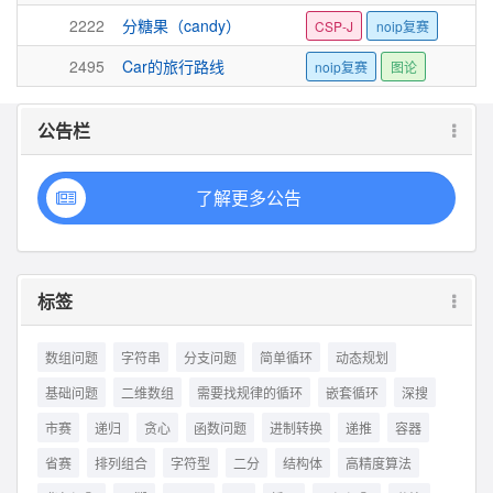
2222
分糖果（candy）
CSP-J
noip复赛
2495
Car的旅行路线
noip复赛
图论
公告栏
了解更多公告
标签
数组问题
字符串
分支问题
简单循环
动态规划
基础问题
二维数组
需要找规律的循环
嵌套循环
深搜
市赛
递归
贪心
函数问题
进制转换
递推
容器
省赛
排列组合
字符型
二分
结构体
高精度算法