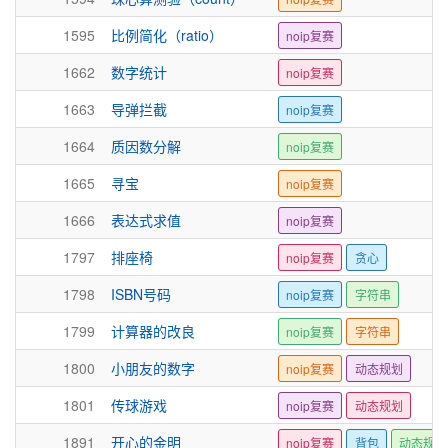
1595
比例简化（ratio）
noip复赛
1662
数字统计
noip复赛
1663
导弹拦截
noip复赛
1664
质因数分解
noip复赛
1665
寻宝
noip复赛
1666
表达式求值
noip复赛
1797
排座椅
noip复赛
贪心
1798
ISBN号码
noip复赛
字符串
1799
计算器的改良
noip复赛
字符串
1800
小朋友的数字
noip复赛
动态规划
1801
传球游戏
noip复赛
动态规划
1891
开心的金明
noip复赛
背包
动态规划