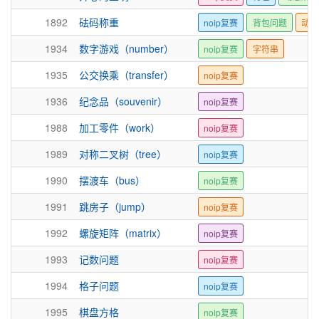
1892
砝码称重
noip复赛
背包问题
动态
1934
数字游戏（number）
noip复赛
字符串
1935
公交换乘（transfer）
noip复赛
1936
纪念品（souvenir）
noip复赛
1988
加工零件（work）
noip复赛
1989
对称二叉树（tree）
noip复赛
1990
摆渡车（bus）
noip复赛
1991
跳房子（jump）
noip复赛
1992
螺旋矩阵（matrix）
noip复赛
1993
记数问题
noip复赛
1994
格子问题
noip复赛
1995
棋盘方格
noip复赛