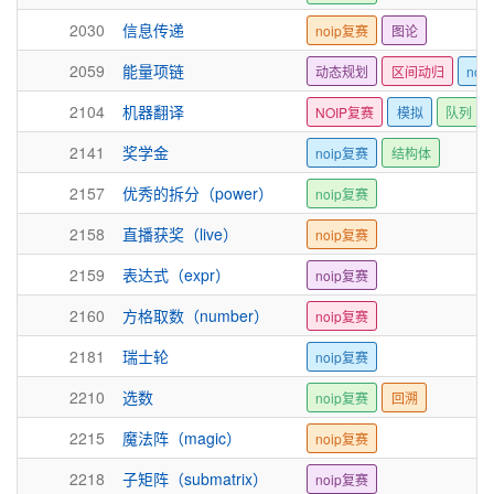
2030
信息传递
noip复赛
图论
2059
能量项链
动态规划
区间动归
noi
2104
机器翻译
NOIP复赛
模拟
队列
2141
奖学金
noip复赛
结构体
2157
优秀的拆分（power）
noip复赛
2158
直播获奖（live）
noip复赛
2159
表达式（expr）
noip复赛
2160
方格取数（number）
noip复赛
2181
瑞士轮
noip复赛
2210
选数
noip复赛
回溯
2215
魔法阵（magic）
noip复赛
2218
子矩阵（submatrix）
noip复赛