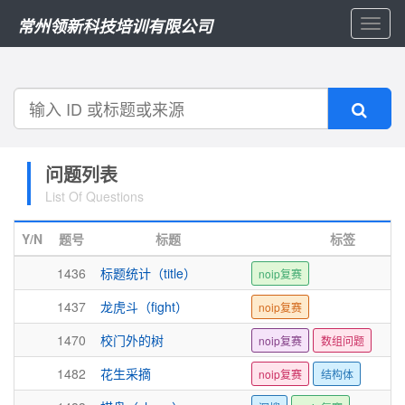
常州领新科技培训有限公司
Toggl
naviga
搜
索
问题列表
List Of Questions
Y/N
题号
标题
标签
1436
标题统计（title）
noip复赛
1437
龙虎斗（fight）
noip复赛
1470
校门外的树
noip复赛
数组问题
1482
花生采摘
noip复赛
结构体