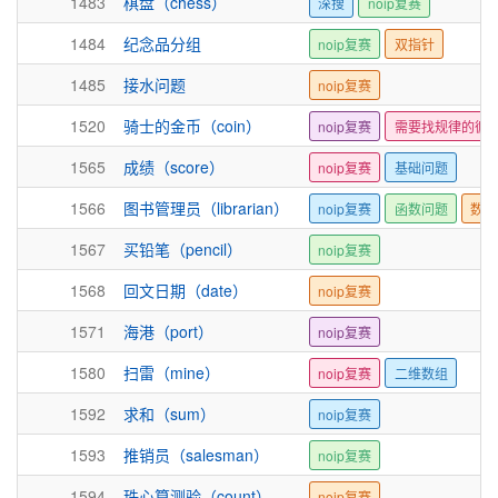
1483
棋盘（chess）
深搜
noip复赛
1484
纪念品分组
noip复赛
双指针
1485
接水问题
noip复赛
1520
骑士的金币（coin）
noip复赛
需要找规律的循
1565
成绩（score）
noip复赛
基础问题
1566
图书管理员（librarian）
noip复赛
函数问题
数组
1567
买铅笔（pencil）
noip复赛
1568
回文日期（date）
noip复赛
1571
海港（port）
noip复赛
1580
扫雷（mine）
noip复赛
二维数组
1592
求和（sum）
noip复赛
1593
推销员（salesman）
noip复赛
1594
珠心算测验（count）
noip复赛